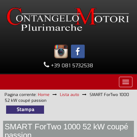
+39 081 5732538
Pagina corrente:
Home
Lista auto
SMART ForTwo 1000
52 kW coupé passion
SMART ForTwo 1000 52 kW coupé
passion