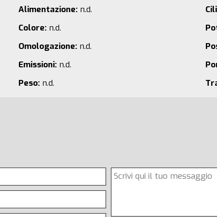
Alimentazione:
n.d.
Cil
Colore:
n.d.
Po
Omologazione:
n.d.
Pos
Emissioni:
n.d.
Po
Peso:
n.d.
Tr