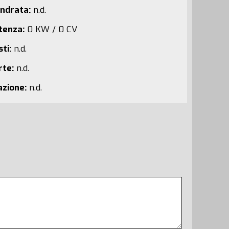
indrata:
n.d.
tenza:
0 KW / 0 CV
ti:
n.d.
rte:
n.d.
azione:
n.d.