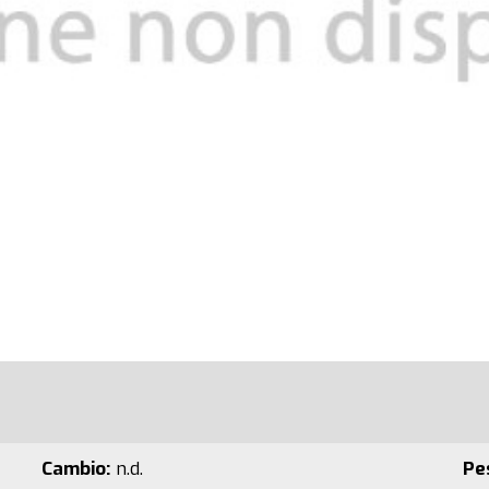
Cambio:
n.d.
Pe