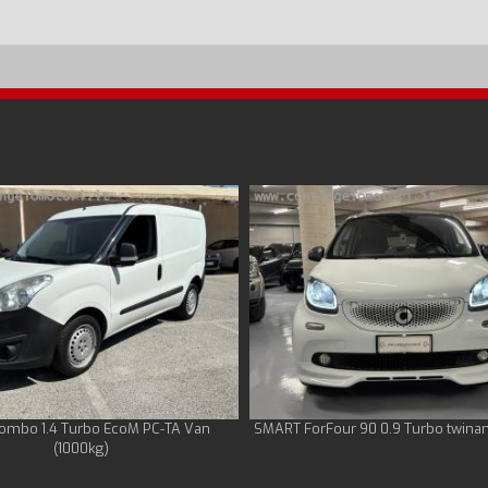
ombo 1.4 Turbo EcoM PC-TA Van
SMART ForFour 90 0.9 Turbo twina
(1000kg)