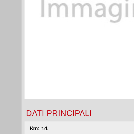
DATI PRINCIPALI
Km:
n.d.