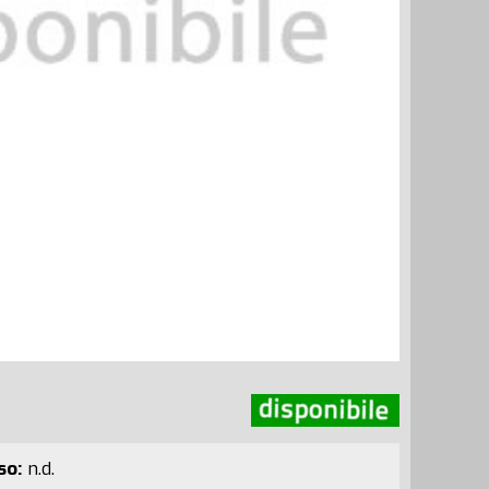
so:
n.d.