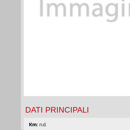
DATI PRINCIPALI
Km:
n.d.