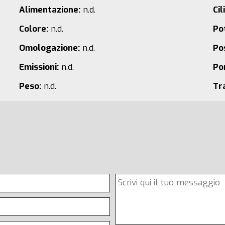
Alimentazione:
n.d.
Cil
Colore:
n.d.
Po
Omologazione:
n.d.
Pos
Emissioni:
n.d.
Po
Peso:
n.d.
Tr