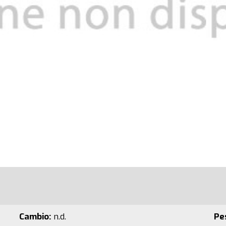
Cambio:
n.d.
Pe