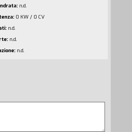
indrata:
n.d.
tenza:
0 KW / 0 CV
ti:
n.d.
rte:
n.d.
azione:
n.d.