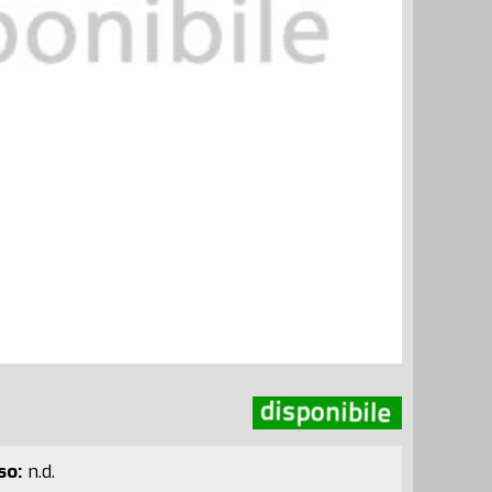
so:
n.d.